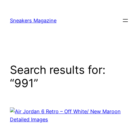
Skip
to
Sneakers Magazine
content
Search results for:
“991”