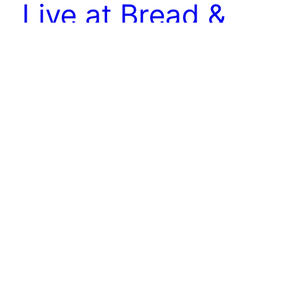
Live at Bread &
Butter
Hallo und herzlich willkommen, heute melden wir
uns ausnahmsweise mal aus der schönen
Hauptstadt Berlin. Genauer gesagt live von der
Bread & Butter…
July 4, 2012
←
Newer Posts