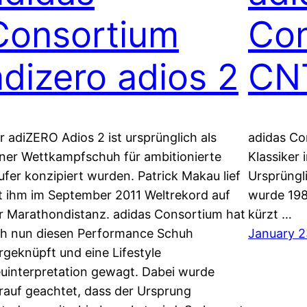
Consortium
Con
adizero adios 2
CN
r adiZERO Adios 2 ist ursprünglich als
adidas Co
iner Wettkampfschuh für ambitionierte
Klassiker
ufer konzipiert wurden. Patrick Makau lief
Ursprüngl
t ihm im September 2011 Weltrekord auf
wurde 198
r Marathondistanz. adidas Consortium hat
kürzt …
ch nun diesen Performance Schuh
January 2
rgeknüpft und eine Lifestyle
uinterpretation gewagt. Dabei wurde
rauf geachtet, dass der Ursprung