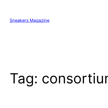
Skip
to
content
Sneakers Magazine
Tag:
consorti