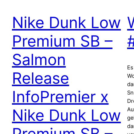
Nike Dunk Low
Premium SB –
Salmon
Es
Release
Wo
da
InfoPremier x
Sn
Dr
Nike Dunk Low
Au
ge
da
Premium SB –