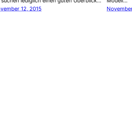
rsuchen lediglich einen guten Überblick…
Modell…
vember 12, 2015
November 