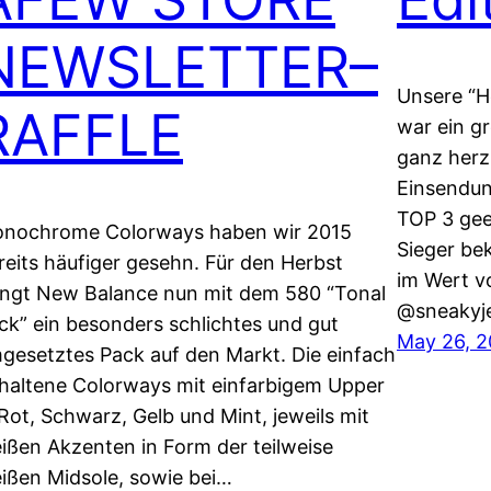
NEWSLETTER–
Unsere “He
RAFFLE
war ein g
ganz herzl
Einsendun
TOP 3 gee
nochrome Colorways haben wir 2015
Sieger be
reits häufiger gesehn. Für den Herbst
im Wert v
ingt New Balance nun mit dem 580 “Tonal
@sneakyje
ck” ein besonders schlichtes und gut
May 26, 2
gesetztes Pack auf den Markt. Die einfach
haltene Colorways mit einfarbigem Upper
 Rot, Schwarz, Gelb und Mint, jeweils mit
ißen Akzenten in Form der teilweise
ißen Midsole, sowie bei…