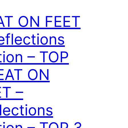
AT ON FEET
eflections
tion – TOP
EAT ON
T –
lections
tion – TOP 3