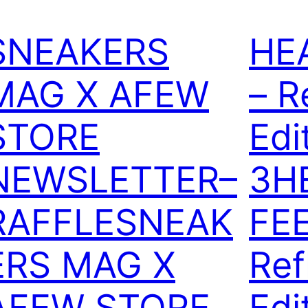
SNEAKERS
HE
MAG X AFEW
– R
STORE
Edi
NEWSLETTER–
3
H
RAFFLE
SNEAK
FEE
ERS MAG X
Ref
AFEW STORE
Edi