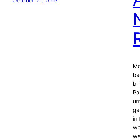
October 21, 2015
Mo
be
br
Pa
um
ge
in
we
we