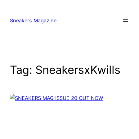
Skip
to
Sneakers Magazine
content
Tag:
SneakersxKwills