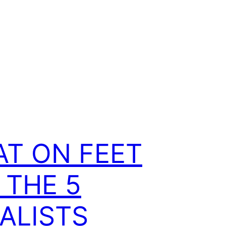
AT ON FEET
 – THE 5
NALISTS