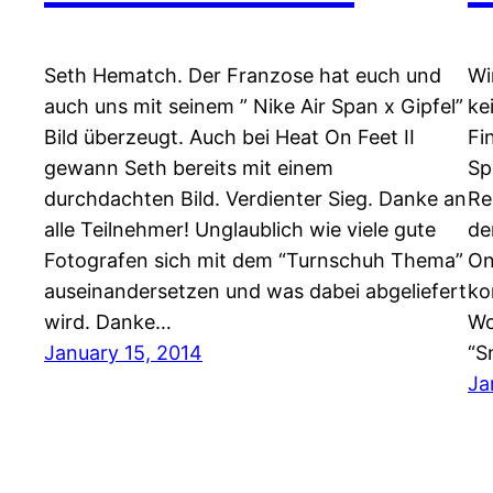
Seth Hematch. Der Franzose hat euch und
Wi
auch uns mit seinem ” Nike Air Span x Gipfel”
ke
Bild überzeugt. Auch bei Heat On Feet II
Fi
gewann Seth bereits mit einem
Sp
durchdachten Bild. Verdienter Sieg. Danke an
Re
alle Teilnehmer! Unglaublich wie viele gute
de
Fotografen sich mit dem “Turnschuh Thema”
On
auseinandersetzen und was dabei abgeliefert
ko
wird. Danke…
Wo
January 15, 2014
“S
Ja