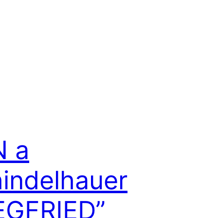
N a
indelhauer
EGFRIED”