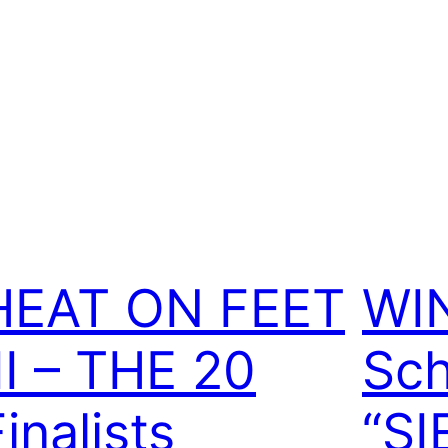
HEAT ON FEET
WI
III – THE 20
Sch
inalists
“SI