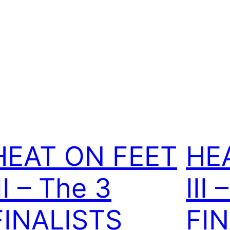
HEAT ON FEET
HE
II – The 3
III
FINALISTS
FI