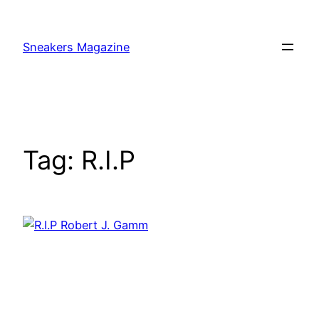
Skip
to
Sneakers Magazine
content
Tag:
R.I.P