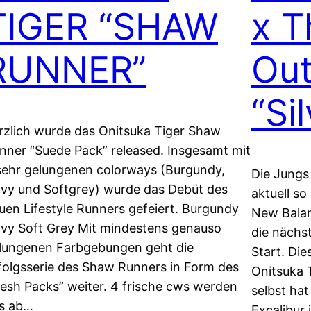
TIGER “SHAW
x T
RUNNER”
Out
“Si
rzlich wurde das Onitsuka Tiger Shaw
nner “Suede Pack” released. Insgesamt mit
sehr gelungenen colorways (Burgundy,
Die Jungs
vy und Softgrey) wurde das Debüt des
aktuell s
uen Lifestyle Runners gefeiert. Burgundy
New Balan
vy Soft Grey Mit mindestens genauso
die nächs
lungenen Farbgebungen geht die
Start. Di
folgsserie des Shaw Runners in Form des
Onitsuka T
esh Packs” weiter. 4 frische cws werden
selbst hat
s ab…
Excalibur