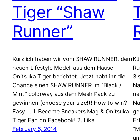
Tiger “Shaw
Runner”
Kürzlich haben wir vom SHAW RUNNER, dem
Kü
neuen Lifestyle Modell aus dem Hause
Ru
Onitsuka Tiger berichtet. Jetzt habt ihr die
3 
Chance einen SHAW RUNNER im “Black /
Na
Mint” colorway aus dem Mesh Pack zu
ne
gewinnen (choose your size!)! How to win?
Na
Easy … 1. Become Sneakers Mag & Onitsuka
ge
Tiger Fan on Facebook! 2. Like…
Er
February 6, 2014
“M
un