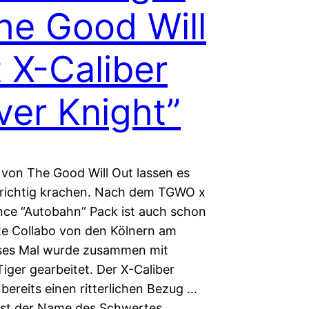
he Good Will
 X-Caliber
lver Knight”
 von The Good Will Out lassen es
o richtig krachen. Nach dem TGWO x
ce “Autobahn” Pack ist auch schon
te Collabo von den Kölnern am
eses Mal wurde zusammen mit
iger gearbeitet. Der X-Caliber
 bereits einen ritterlichen Bezug …
 ist der Name des Schwertes…