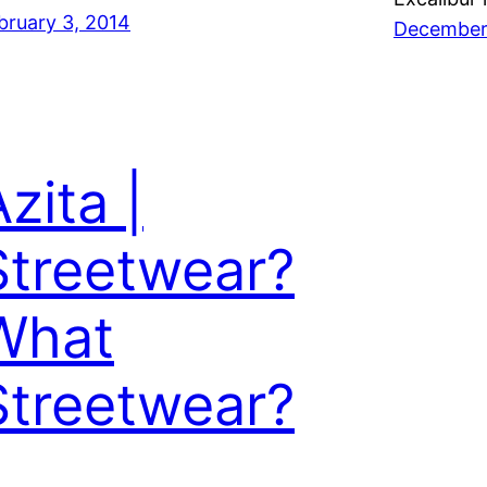
bruary 3, 2014
December
zita |
Streetwear?
What
Streetwear?