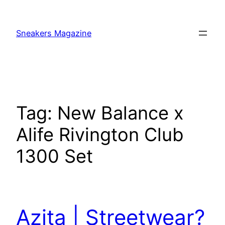
Skip
to
Sneakers Magazine
content
Tag:
New Balance x
Alife Rivington Club
1300 Set
Azita | Streetwear?