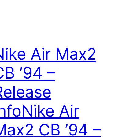
Nike Air Max2
CB ’94 –
Release
Info
Nike Air
Max2 CB ’94 –