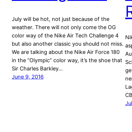
July will be hot, not just because of the
weather. There will not only come the OG
color way of the Nike Air Tech Challenge 4
Ni
but also another classic you should not miss.
as
We are talking about the Nike Air Force 180
Au
in the “Olympic” color way, it’s the shoe that
Sc
Sir Charles Barkley…
ge
June 9, 2016
ne
La
CB
Ju