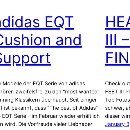
adidas EQT
HE
Cushion and
III
Support
FI
e Modelle der EQT Serie von adidas
Check out
hören zweifelsfrei zu den “most wanted”
FEET III P
nning Klassikern überhaupt. Seit einiger
Top Fotos 
it ist bekannt, dass “The best of Adidas” –
schwer, a
e EQT Serie – im Februar wieder erhältlich
dieser wir
in wird. Die Vorfreude vieler Liebhaber
January 3