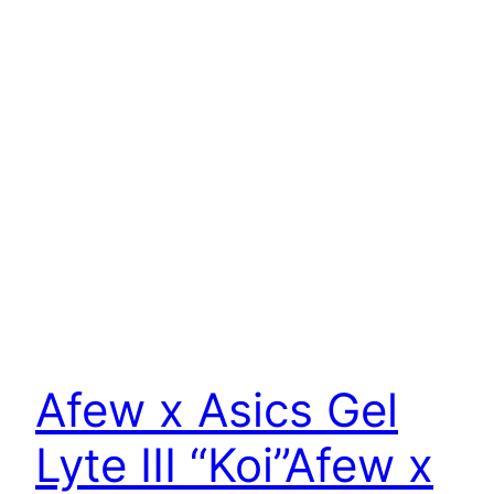
Afew x Asics Gel
Lyte III “Koi”
Afew x