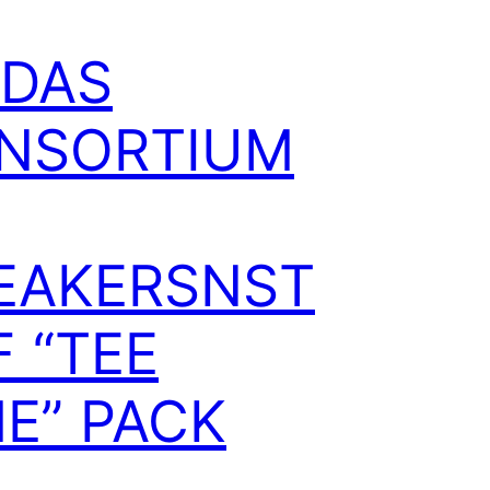
IDAS
NSORTIUM
EAKERSNST
F “TEE
ME” PACK