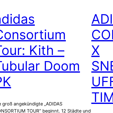
adidas
AD
Consortium
CO
Tour: Kith –
X
Tubular Doom
SN
PK
UF
TI
e groß angekündigte „ADIDAS
NSORTIUM TOUR“ beginnt. 12 Städte und