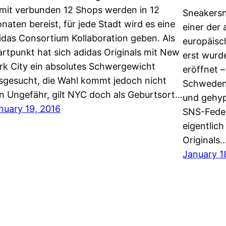
mit verbunden 12 Shops werden in 12
Sneakersn
naten bereist, für jede Stadt wird es eine
einer der
idas Consortium Kollaboration geben. Als
europäisc
artpunkt hat sich adidas Originals mit New
erst wurd
rk City ein absolutes Schwergewicht
eröffnet 
sgesucht, die Wahl kommt jedoch nicht
Schweden 
n Ungefähr, gilt NYC doch als Geburtsort…
und gehyp
nuary 19, 2016
SNS-Fede
eigentlic
Originals
January 1