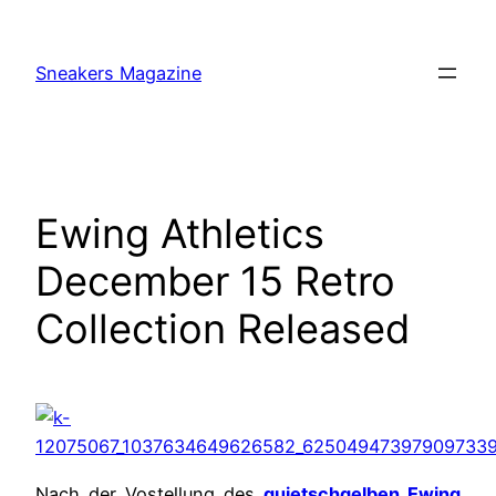
Skip
to
Sneakers Magazine
content
Ewing Athletics
December 15 Retro
Collection Released
Nach der Vostellung des
quietschgelben Ewing