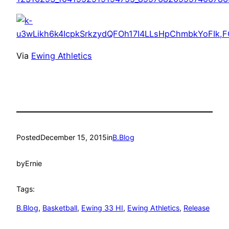
Via
Ewing Athletics
Posted
December 15, 2015
in
B.Blog
by
Ernie
Tags:
B.Blog
, 
Basketball
, 
Ewing 33 HI
, 
Ewing Athletics
, 
Release