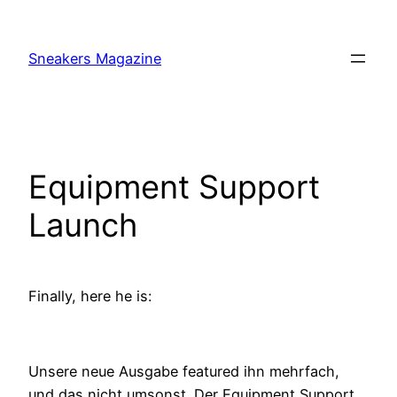
Skip
to
Sneakers Magazine
content
Equipment Support
Launch
Finally, here he is:
Unsere neue Ausgabe featured ihn mehrfach,
und das nicht umsonst. Der Equipment Support