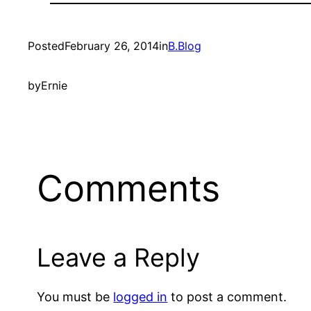
Posted
February 26, 2014
in
B.Blog
by
Ernie
Comments
Leave a Reply
You must be
logged in
to post a comment.