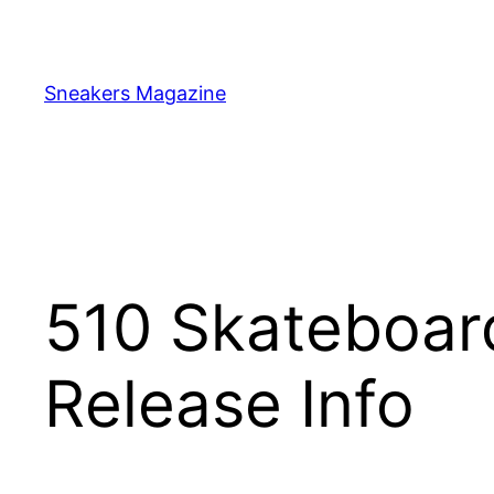
Skip
to
content
Sneakers Magazine
510 Skateboar
Release Info