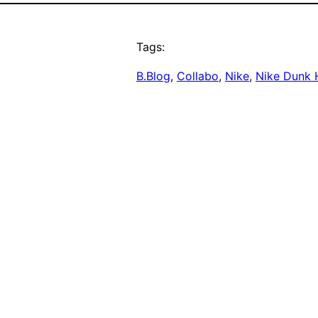
Tags:
B.Blog
, 
Collabo
, 
Nike
, 
Nike Dunk 