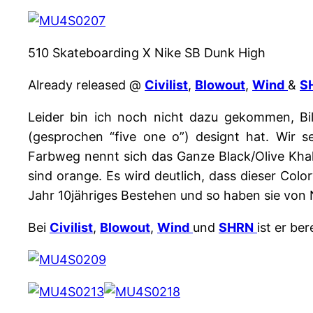
510 Skateboarding X Nike SB Dunk High
Already released @
Civilist
,
Blowout
,
Wind
&
S
Leider bin ich noch nicht dazu gekommen, B
(gesprochen “five one o”) designt hat. Wir
Farbweg nennt sich das Ganze Black/Olive Kh
sind orange. Es wird deutlich, dass dieser Co
Jahr 10jähriges Bestehen und so haben sie vo
Bei
Civilist
,
Blowout
,
Wind
und
SHRN
ist er ber